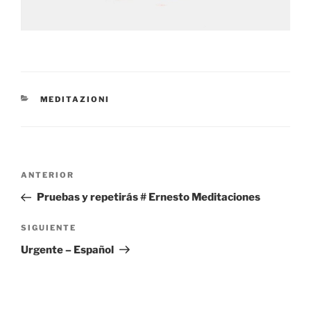
CATEGORÍAS
MEDITAZIONI
Navegación
Entrada
ANTERIOR
de
anterior:
Pruebas y repetirás # Ernesto Meditaciones
entradas
Siguiente
SIGUIENTE
entrada
Urgente – Español