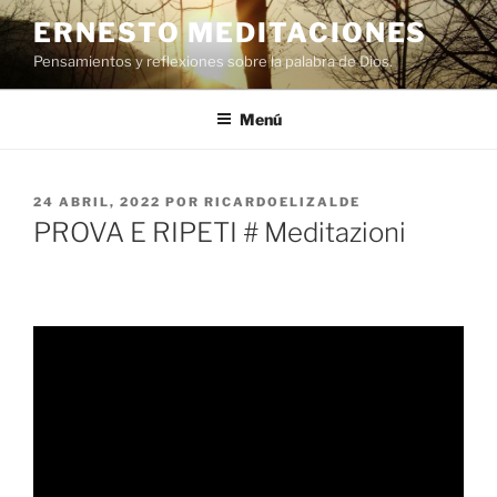
Saltar
ERNESTO MEDITACIONES
al
Pensamientos y reflexiones sobre la palabra de Dios.
contenido
Menú
PUBLICADO
24 ABRIL, 2022
POR
RICARDOELIZALDE
EL
PROVA E RIPETI # Meditazioni