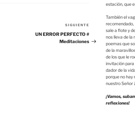
estación, que e
También el va
recomendado, p
SIGUIENTE
Siguiente
sale a flote y 
entrada
UN ERROR PERFECTO #
nos lleva de la
Meditaciones
poemas que son 
de la maravillos
de los que le r
invitación par
dador de la vid
porque no hay 
nuestro Señor J
¡Vamos, subamo
reflexiones!