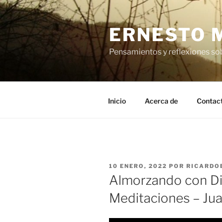
Saltar
al
ERNESTO 
contenido
Pensamientos y reflexiones sob
Inicio
Acerca de
Contac
PUBLICADO
10 ENERO, 2022
POR
RICARDO
EL
Almorzando con Di
Meditaciones – Ju