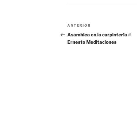
Navegación
Entrada
ANTERIOR
de
anterior:
Asamblea en la carpintería #
Ernesto Meditaciones
entradas