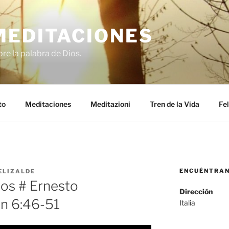
MEDITACIONES
re la palabra de Dios.
to
Meditaciones
Meditazioni
Tren de la Vida
Fel
ENCUÉNTRA
ELIZALDE
os # Ernesto
Dirección
an 6:46-51
Italia