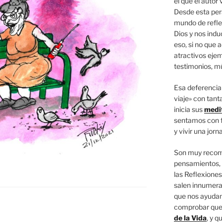
el que el autor v
Desde esta per
mundo de refle
Dios y nos indu
eso, si no que
atractivos eje
testimonios, m
Esa deferencia
viaje» con tant
inicia sus
medi
sentamos con f
y vivir una jorn
Son muy recom
pensamientos, 
las Reflexiones,
salen innumera
que nos ayudan 
comprobar que 
de la Vida
, y q