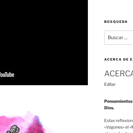
BÚSQUEDA
Buscar
por:
ACERCA DE E
ACERC
«Acerca
Editar
de»
Pensamientos y
Dios.
Estas reflexion
«Vagones» el «M