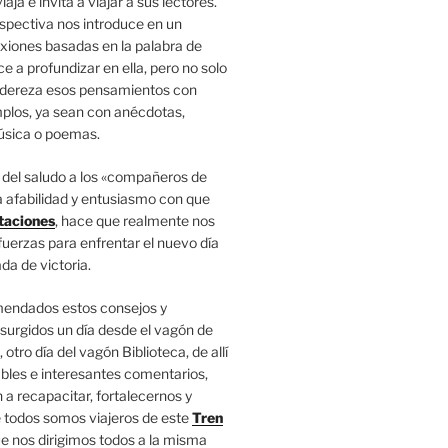
iaja e invita a viajar a sus lectores.
spectiva nos introduce en un
xiones basadas en la palabra de
ce a profundizar en ella, pero no solo
 adereza esos pensamientos con
mplos, ya sean con anécdotas,
úsica o poemas.
 del saludo a los «compañeros de
a afabilidad y entusiasmo con que
taciones
, hace que realmente nos
uerzas para enfrentar el nuevo día
ada de victoria.
endados estos consejos y
surgidos un día desde el vagón de
 otro día del vagón Biblioteca, de allí
bles e interesantes comentarios,
a recapacitar, fortalecernos y
todos somos viajeros de este
Tren
ue nos dirigimos todos a la misma